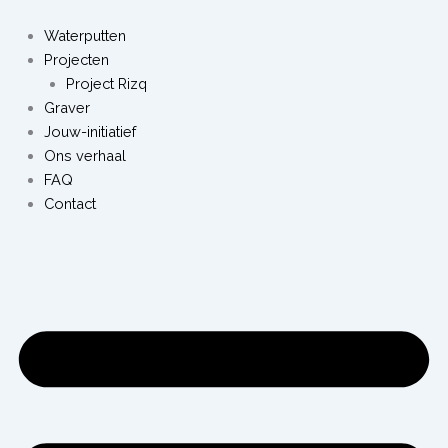
Ga
naar
Waterputten
de
Projecten
inhoud
Project Rizq
Graver
Jouw-initiatief
Ons verhaal
FAQ
Contact